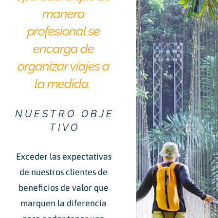
manera
profesional se
encarga de
organizar viajes a
la medida.
N U E S T R O O B J E
T I V O
Exceder las expectativas
de nuestros clientes de
beneficios de valor que
marquen la diferencia